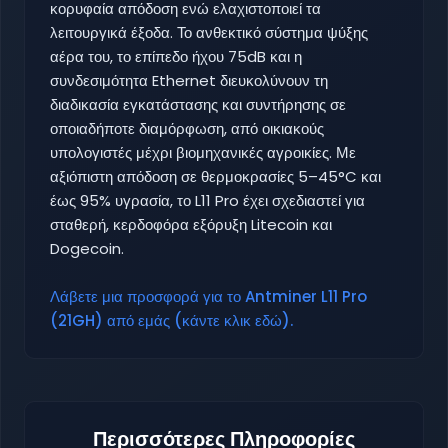
κορυφαία απόδοση ενώ ελαχιστοποιεί τα
λειτουργικά έξοδα. Το ανθεκτικό σύστημα ψύξης
αέρα του, το επίπεδο ήχου 75dB και η
συνδεσιμότητα Ethernet διευκολύνουν τη
διαδικασία εγκατάστασης και συντήρησης σε
οποιαδήποτε διαμόρφωση, από οικιακούς
υπολογιστές μέχρι βιομηχανικές αγροικίες. Με
αξιόπιστη απόδοση σε θερμοκρασίες 5–45°C και
έως 95% υγρασία, το L11 Pro έχει σχεδιαστεί για
σταθερή, κερδοφόρα εξόρυξη Litecoin και
Dogecoin.
Λάβετε μια προσφορά για το Antminer L11 Pro
(21GH) από εμάς (κάντε κλικ εδώ).
Περισσότερες Πληροφορίες