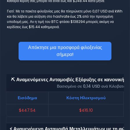
καθαρά κέρδη σας μπορεί να είναι έως και $248.44 κατά μήνα.
Γιατί: Με τα πακέτα φιλοξενίας μας θα πληρώνετε μόνο 0,07 USD ανά kWh
και θα λάβετε μια αύξηση στο hashrate έως 2% από την προηγμένη
υποδομή μας. Αν η τιμή του BTC φτάσει $138294 μπορείς ακόμη να
κερδίσεις έως $15.44 καθημερινά.
Απόκτησε μια προσφορά φιλοξενίας
σήμερα!
⛏️ Αναμενόμενες Ανταμοιβές Εξόρυξης σε κανονική φι
Βασισμένο σε 0,14 USD ανά Κιλοβατώρ
Εισόδημα
Κόστη Ηλεκτρισμού
$447.54
$416.10
⚡ Αναμενόμενη Ανταμοιβή Μεταλλευμάτων με τη φιλοξ