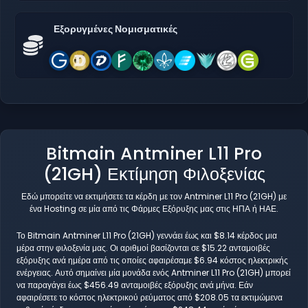
Εξορυγμένες Νομισματικές
Bitmain Antminer L11 Pro
(21GH) Εκτίμηση Φιλοξενίας
Εδώ μπορείτε να εκτιμήσετε τα κέρδη με τον Antminer L11 Pro (21GH) με
ένα Hosting σε μία από τις Φάρμες Εξόρυξης μας στις ΗΠΑ ή ΗΑΕ.
Το Bitmain Antminer L11 Pro (21GH) γεννάει έως και $8.14 κέρδος μια
μέρα στην φιλοξενία μας. Οι αριθμοί βασίζονται σε $15.22 ανταμοιβές
εξόρυξης ανά ημέρα από τις οποίες αφαιρέσαμε $6.94 κόστος ηλεκτρικής
ενέργειας. Αυτό σημαίνει μία μονάδα ενός Antminer L11 Pro (21GH) μπορεί
να παραγάγει έως $456.49 ανταμοιβές εξόρυξης ανά μήνα. Εάν
αφαιρέσετε το κόστος ηλεκτρικού ρεύματος από $208.05 τα εκτιμώμενα