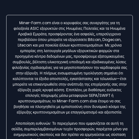
Miner-Farm.com είναι ο κορυφαίος σας συνεργάτης για τη
φιλοξενία ASIC εξορυκτών στις Ηνωμένες Πολιτείες και τα Ηνωμένα
Αραβικά Εμιράτα, προσφέροντας ένα ασφαλές, υπερσύγχρονο
περιβάλλον όπου μπορείτε να εξορύσσετε Bitcoin, Dogecoin,
Litecoin και μια ποικιλία άλλων κρυπτονομισμάτων. Με χρόνια
εμπειρίας στη λειτουργία μεγάλων εξορυκτικών φαρμών στα
προηγμένα κέντρα δεδομένων μας, προσφέρουμε εξατομικευμένες
συμβουλές, βέλτιστη υλικοτεχνική υποδομή και εξειδικευμένες λύσεις
φιλοξενίας σχεδιασμένες για να μεγιστοποιήσουν την κερδοφορία σας
στην εξόρυξη. Η πλήρως ενσωματωμένη τιμολόγηση σημαίνει ότι
καλύπτονται τα έξοδα αποστολής, εγκατάστασης και τελωνείων—έτσι
μπορείτε να επικεντρωθείτε στην ανάπτυξη της επιχείρησής σας στην
εξόρυξη χωρίς κρυφά κόστη. Επιπλέον, με διαθέσιμες ευέλικτες
επιλογές πληρωμής μέσω μεταφορών SEPA/SWIFT ή
κρυπτονομισμάτων, το Miner-Farm.com είναι έτοιμο να σας
βοηθήσει να πλοηγηθείτε με εμπιστοσύνη στον δυναμικό κόσμο της
εξόρυξης κρυπτονομισμάτων με επαγγελματισμό και αξιοπιστία.
Αποποίηση ευθυνών: Το περιεχόμενο που εμφανίζεται σε αυτή τη
σελίδα, συμπεριλαμβανομένων τυχόν προσφορών, παρέχεται μόνο για
ενημερωτικούς σκοπούς και δεν πρέπει να ερμηνεύεται ως σύσταση