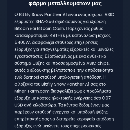
φάρμα μεταλλευμάτων μας
Ο Bitfily Snow Panther A1 είναι ένας ισχυρός ASIC
εξορυκτής SHA-256 σχεδιασμένος για εξόρυξη
Bitcoin και Bitcoin Cash. Παρέχοντας ρυθμό
κατακερματισμού 49TH/s με κατανάλωση ισχύος
5400W, διασφαλίζει σταθερές επιχειρήσεις
εξόρυξης για επαγγελματίες εξορυκτές και μεγάλες
εγκαταστάσεις. Εξοπλισμένος με ένα ανθεκτικό
σύστημα ψύξης και προσαρμοσμένα ASIC chips,
αυτός ο εξορυκτής βελτιστοποιεί την αποδοτικότητα
ενώ διατηρεί σταθερή υπολογιστική απόδοση. Η
φιλοξενία του Bitfily Snow Panther A1 σας στο
Miner-Farm.com διασφαλίζει χωρίς προβλήματα
εξόρυξη με κόστος ηλεκτρικής ενέργειας όσο 0,07
USD ανά κιλοβατώρα. Τα κέντρα δεδομένων μας
παρέχουν σταθερή ενέργεια και υποδομή ψύξης,
επιτρέποντάς σας να διατηρείτε κορυφαία απόδοση
εξόρυξης ενώ μειώνετε τους επιχειρησιακούς