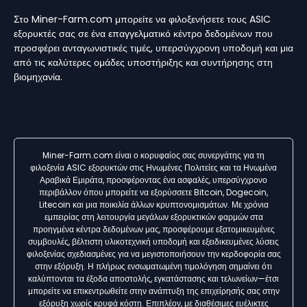
Στο Miner-Farm.com μπορείτε να φιλοξενήσετε τους ASIC
εξορυκτές σας σε ένα επαγγελματικό κέντρο δεδομένων που
προσφέρει ανταγωνιστικές τιμές, υπερσύγχρονη υποδομή και μια
από τις καλύτερες ομάδες υποστήριξης και συντήρησης στη
βιομηχανία.
Miner-Farm.com είναι ο κορυφαίος σας συνεργάτης για τη
φιλοξενία ASIC εξορυκτών στις Ηνωμένες Πολιτείες και τα Ηνωμένα
Αραβικά Εμιράτα, προσφέροντας ένα ασφαλές, υπερσύγχρονο
περιβάλλον όπου μπορείτε να εξορύσσετε Bitcoin, Dogecoin,
Litecoin και μια ποικιλία άλλων κρυπτονομισμάτων. Με χρόνια
εμπειρίας στη λειτουργία μεγάλων εξορυκτικών φαρμών στα
προηγμένα κέντρα δεδομένων μας, προσφέρουμε εξατομικευμένες
συμβουλές, βέλτιστη υλικοτεχνική υποδομή και εξειδικευμένες λύσεις
φιλοξενίας σχεδιασμένες για να μεγιστοποιήσουν την κερδοφορία σας
στην εξόρυξη. Η πλήρως ενσωματωμένη τιμολόγηση σημαίνει ότι
καλύπτονται τα έξοδα αποστολής, εγκατάστασης και τελωνείων—έτσι
μπορείτε να επικεντρωθείτε στην ανάπτυξη της επιχείρησής σας στην
εξόρυξη χωρίς κρυφά κόστη. Επιπλέον, με διαθέσιμες ευέλικτες