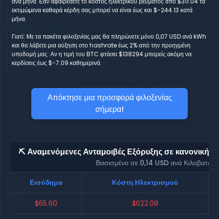
ανά μήνα. Εάν αφαιρέσετε το κόστος ηλεκτρικού ρεύματος από $311.04 τα
εκτιμώμενα καθαρά κέρδη σας μπορεί να είναι έως και $-244.13 κατά
μήνα.
Γιατί: Με τα πακέτα φιλοξενίας μας θα πληρώνετε μόνο 0,07 USD ανά kWh
και θα λάβετε μια αύξηση στο hashrate έως 2% από την προηγμένη
υποδομή μας. Αν η τιμή του BTC φτάσει $138294 μπορείς ακόμη να
κερδίσεις έως $-7.09 καθημερινά.
Απόκτησε μια προσφορά φιλοξενίας
σήμερα!
⛏️ Αναμενόμενες Ανταμοιβές Εξόρυξης σε κανονική φι
Βασισμένο σε 0,14 USD ανά Κιλοβατώρ
Εισόδημα
Κόστη Ηλεκτρισμού
$65.60
$622.08