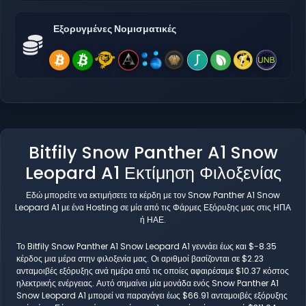
Εξορυγμένες Νομισματικές
Bitfily Snow Panther A1 Snow
Leopard A1 Εκτίμηση Φιλοξενίας
Εδώ μπορείτε να εκτιμήσετε τα κέρδη με τον Snow Panther A1 Snow
Leopard A1 με ένα Hosting σε μία από τις Φάρμες Εξόρυξης μας στις ΗΠΑ
ή ΗΑΕ.
Το Bitfily Snow Panther A1 Snow Leopard A1 γεννάει έως και $-8.35
κέρδος μια μέρα στην φιλοξενία μας. Οι αριθμοί βασίζονται σε $2.23
ανταμοιβές εξόρυξης ανά ημέρα από τις οποίες αφαιρέσαμε $10.37 κόστος
ηλεκτρικής ενέργειας. Αυτό σημαίνει μία μονάδα ενός Snow Panther A1
Snow Leopard A1 μπορεί να παραγάγει έως $66.91 ανταμοιβές εξόρυξης