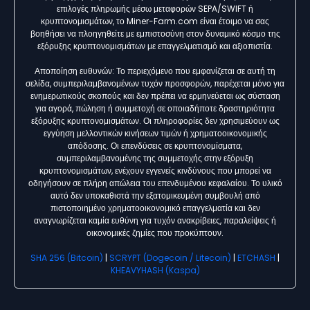
επιλογές πληρωμής μέσω μεταφορών SEPA/SWIFT ή
κρυπτονομισμάτων, το Miner-Farm.com είναι έτοιμο να σας
βοηθήσει να πλοηγηθείτε με εμπιστοσύνη στον δυναμικό κόσμο της
εξόρυξης κρυπτονομισμάτων με επαγγελματισμό και αξιοπιστία.
Αποποίηση ευθυνών: Το περιεχόμενο που εμφανίζεται σε αυτή τη
σελίδα, συμπεριλαμβανομένων τυχόν προσφορών, παρέχεται μόνο για
ενημερωτικούς σκοπούς και δεν πρέπει να ερμηνεύεται ως σύσταση
για αγορά, πώληση ή συμμετοχή σε οποιαδήποτε δραστηριότητα
εξόρυξης κρυπτονομισμάτων. Οι πληροφορίες δεν χρησιμεύουν ως
εγγύηση μελλοντικών κινήσεων τιμών ή χρηματοοικονομικής
απόδοσης. Οι επενδύσεις σε κρυπτονομίσματα,
συμπεριλαμβανομένης της συμμετοχής στην εξόρυξη
κρυπτονομισμάτων, ενέχουν εγγενείς κινδύνους που μπορεί να
οδηγήσουν σε πλήρη απώλεια του επενδυμένου κεφαλαίου. Το υλικό
αυτό δεν υποκαθιστά την εξατομικευμένη συμβουλή από
πιστοποιημένο χρηματοοικονομικό επαγγελματία και δεν
αναγνωρίζεται καμία ευθύνη για τυχόν ανακρίβειες, παραλείψεις ή
οικονομικές ζημίες που προκύπτουν.
SHA 256 (Bitcoin)
|
SCRYPT (Dogecoin / Litecoin)
|
ETCHASH
|
KHEAVYHASH (Kaspa)